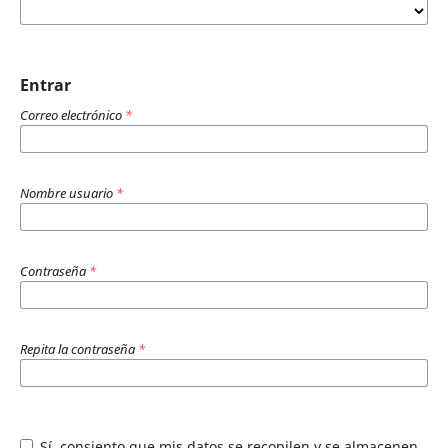
Entrar
Correo electrónico
*
Nombre usuario
*
Contraseña
*
Repita la contraseña
*
Sí, consiento que mis datos se recopilen y se almacenen